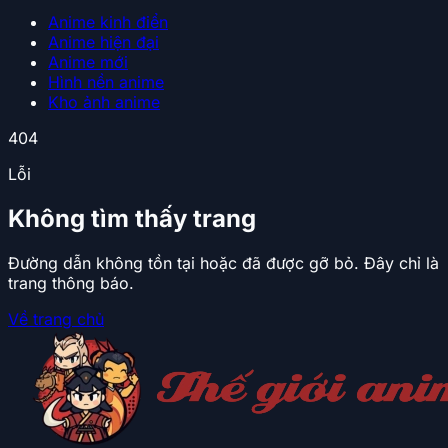
Anime kinh điển
Anime hiện đại
Anime mới
Hình nền anime
Kho ảnh anime
404
Lỗi
Không tìm thấy trang
Đường dẫn không tồn tại hoặc đã được gỡ bỏ. Đây chỉ là
trang thông báo.
Về trang chủ
Trang chủ
Khám phá sự nghiệp