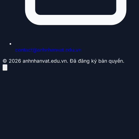
contact@anhnhanvat.edu.vn
© 2026 anhnhanvat.edu.vn. Đã đăng ký bản quyền.
Valderrama luôn sở hữu sự điềm tĩnh kỳ lạ
giúp ông thoát khỏi các tình huống vây ráp
dù không cần tốc độ
Tầm ảnh hưởng của gã dị biệt tóc
xù trong bóng đá hiện đại
Tầm ảnh hưởng của ông không nằm ở những danh
hiệu đồ sộ mà ở cách ông định nghĩa lại vị trí kiến
thiết trong lòng người hâm mộ. Valderrama là biểu
tượng của sự điềm tĩnh tuyệt đối giữa tâm bão
pressing, một điều hiếm thấy ở các cầu thủ ngày nay