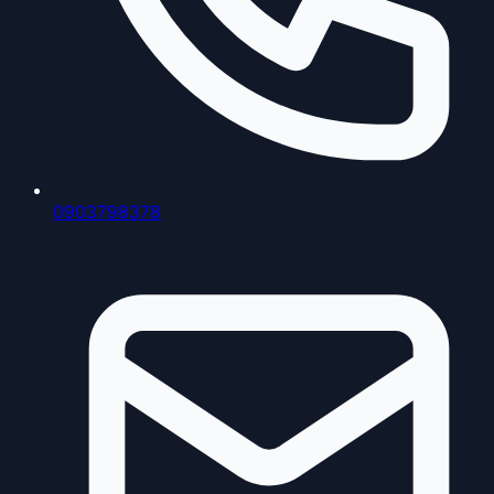
những bộ não vĩ đại nhất mà tôi từng được chứng
kiến. Khám phá sự nghiệp Carlos Valderrama, bạn sẽ
nhận ra bóng đá không chỉ là mồ hôi, mà còn là
những bản nhạc được điều khiển bởi một nhạc trưởng
đứng im giữa vòng vây quân thù.
0903798378