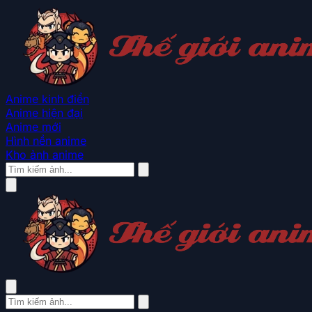
Anime kinh điển
Anime hiện đại
Anime mới
Hình nền anime
Kho ảnh anime