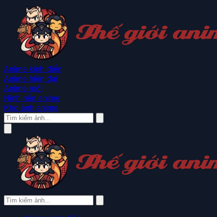
Anime kinh điển
Anime hiện đại
Anime mới
Hình nền anime
Kho ảnh anime