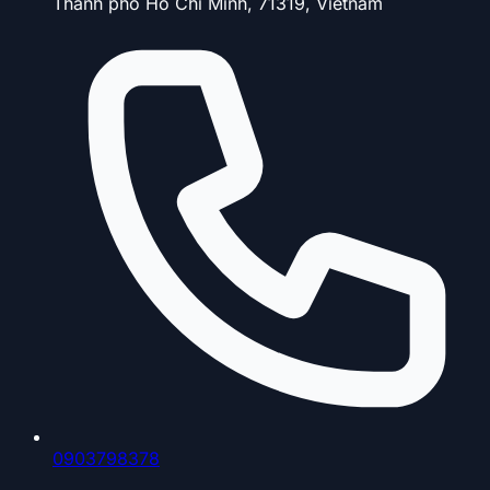
Thành phố Hồ Chí Minh, 71319, Vietnam
0903798378