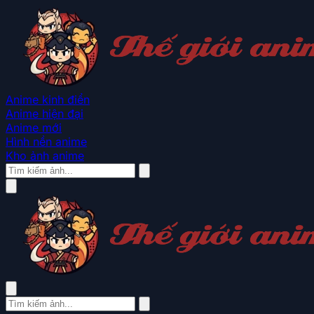
Anime kinh điển
Anime hiện đại
Anime mới
Hình nền anime
Kho ảnh anime