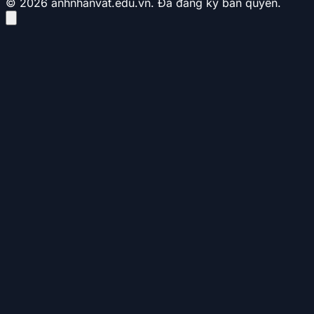
© 2026 anhnhanvat.edu.vn. Đã đăng ký bản quyền.