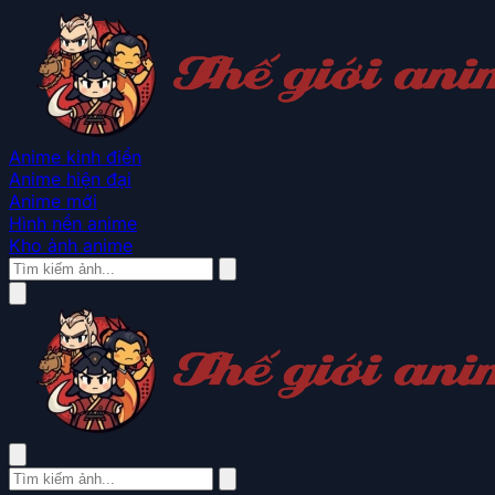
Anime kinh điển
Anime hiện đại
Anime mới
Hình nền anime
Kho ảnh anime