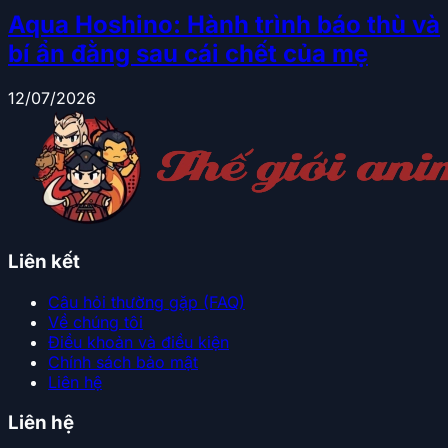
Aqua Hoshino: Hành trình báo thù và
bí ẩn đằng sau cái chết của mẹ
12/07/2026
Liên kết
Câu hỏi thường gặp (FAQ)
Về chúng tôi
Điều khoản và điều kiện
Chính sách bảo mật
Liên hệ
Liên hệ