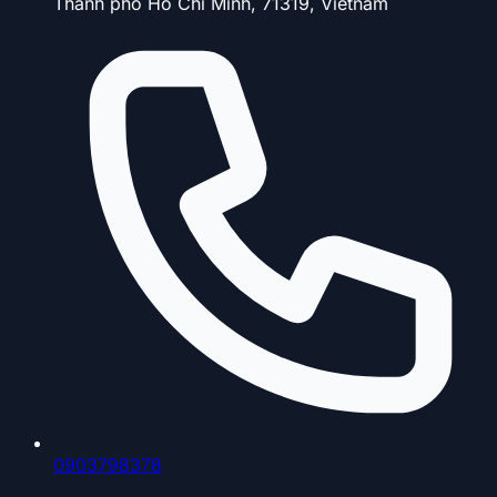
Thành phố Hồ Chí Minh, 71319, Vietnam
0903798378