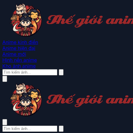
Anime kinh điển
Anime hiện đại
Anime mới
Hình nền anime
Kho ảnh anime