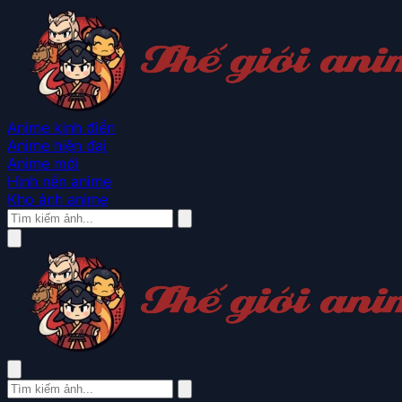
Anime kinh điển
Anime hiện đại
Anime mới
Hình nền anime
Kho ảnh anime