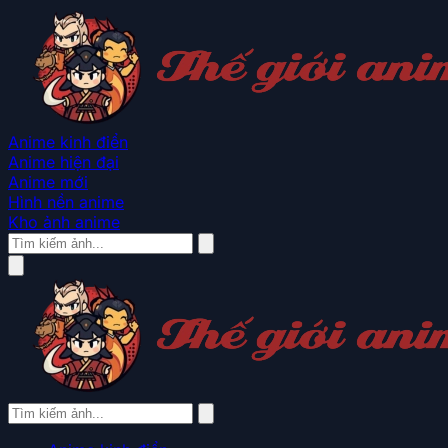
Anime kinh điển
Anime hiện đại
Anime mới
Hình nền anime
Kho ảnh anime