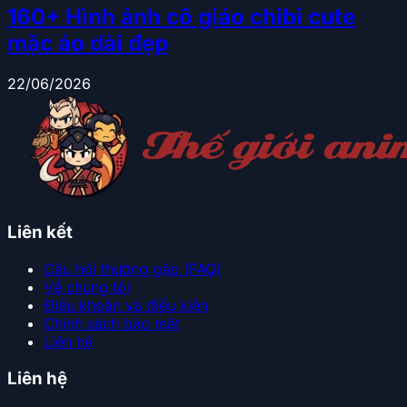
160+ Hình ảnh cô giáo chibi cute
mặc áo dài đẹp
22/06/2026
Liên kết
Câu hỏi thường gặp (FAQ)
Về chúng tôi
Điều khoản và điều kiện
Chính sách bảo mật
Liên hệ
Liên hệ