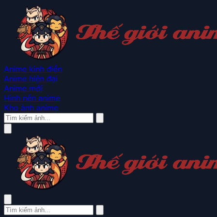
Anime kinh điển
Anime hiện đại
Anime mới
Hình nền anime
Kho ảnh anime