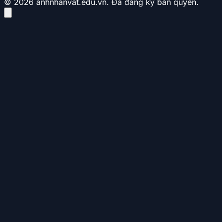
© 2026 anhnhanvat.edu.vn. Đã đăng ký bản quyền.