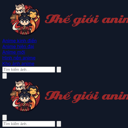
Anime kinh điển
Anime hiện đại
Anime mới
Hình nền anime
Kho ảnh anime