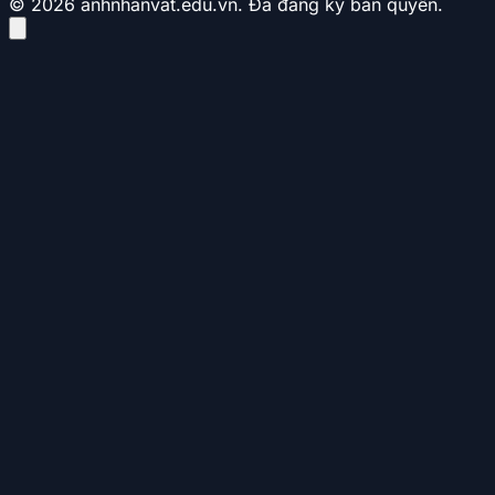
© 2026 anhnhanvat.edu.vn. Đã đăng ký bản quyền.