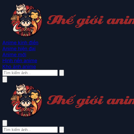
Anime kinh điển
Anime hiện đại
Anime mới
Hình nền anime
Kho ảnh anime