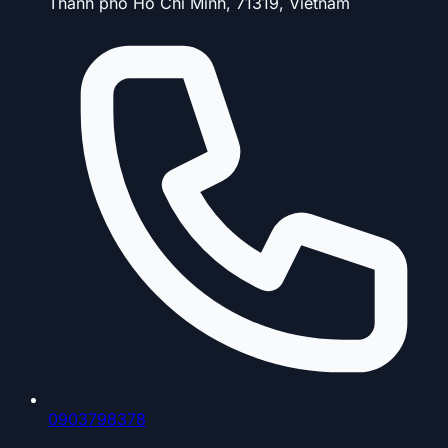
Thành phố Hồ Chí Minh, 71319, Vietnam
0903798378