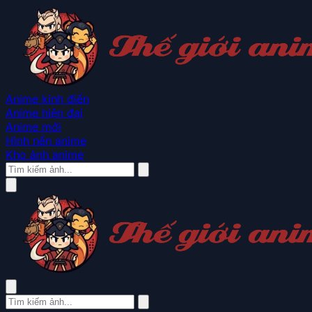
Anime kinh điển
Anime hiện đại
Anime mới
Hình nền anime
Kho ảnh anime