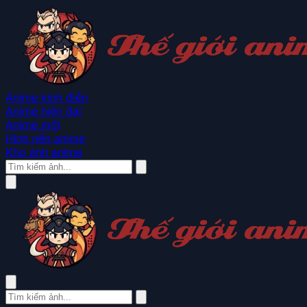
Anime kinh điển
Anime hiện đại
Anime mới
Hình nền anime
Kho ảnh anime