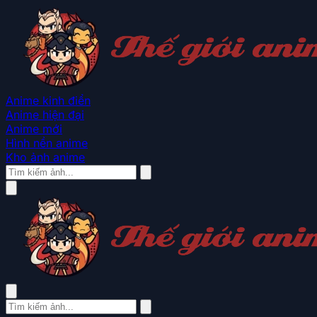
Anime kinh điển
Anime hiện đại
Anime mới
Hình nền anime
Kho ảnh anime