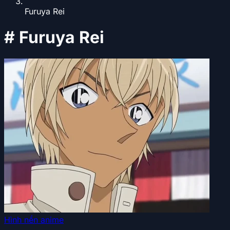
Furuya Rei
#
Furuya Rei
Hình nền anime