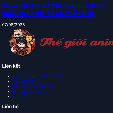
Furuya Rei là ai? Tiểu sử chi tiết và
mối liên hệ với Tổ chức Áo Đen
07/08/2026
Liên kết
Câu hỏi thường gặp (FAQ)
Về chúng tôi
Điều khoản và điều kiện
Chính sách bảo mật
Liên hệ
Liên hệ