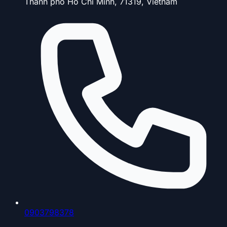
Thành phố Hồ Chí Minh, 71319, Vietnam
0903798378