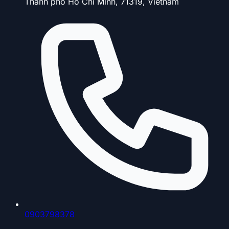
Thành phố Hồ Chí Minh, 71319, Vietnam
0903798378