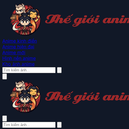
Anime kinh điển
Anime hiện đại
Anime mới
Hình nền anime
Kho ảnh anime