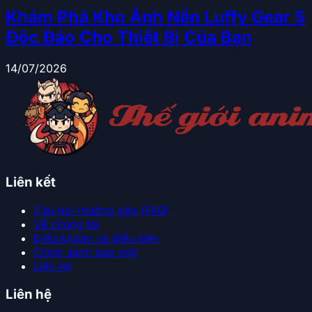
Khám Phá Kho Ảnh Nền Luffy Gear 5
Độc Đáo Cho Thiết Bị Của Bạn
14/07/2026
Liên kết
Câu hỏi thường gặp (FAQ)
Về chúng tôi
Điều khoản và điều kiện
Chính sách bảo mật
Liên hệ
Liên hệ