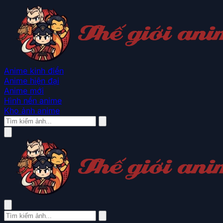
Anime kinh điển
Anime hiện đại
Anime mới
Hình nền anime
Kho ảnh anime