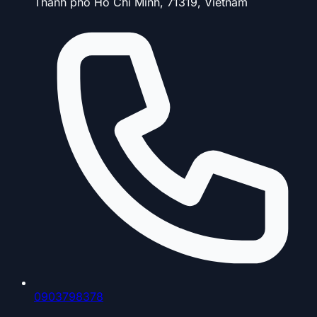
Thành phố Hồ Chí Minh, 71319, Vietnam
0903798378