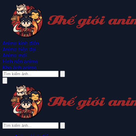
Anime kinh điển
Anime hiện đại
Anime mới
Hình nền anime
Kho ảnh anime