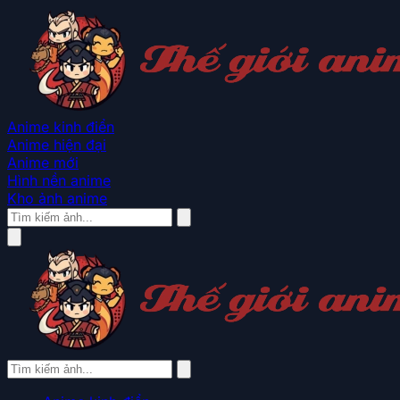
Anime kinh điển
Anime hiện đại
Anime mới
Hình nền anime
Kho ảnh anime