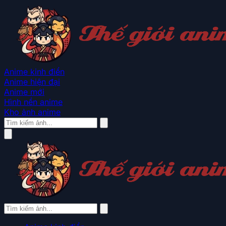
Anime kinh điển
Anime hiện đại
Anime mới
Hình nền anime
Kho ảnh anime