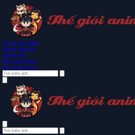
Anime kinh điển
Anime hiện đại
Anime mới
Hình nền anime
Kho ảnh anime