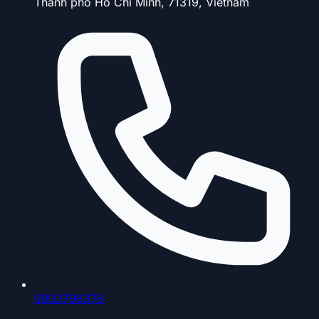
Thành phố Hồ Chí Minh, 71319, Vietnam
0903798378