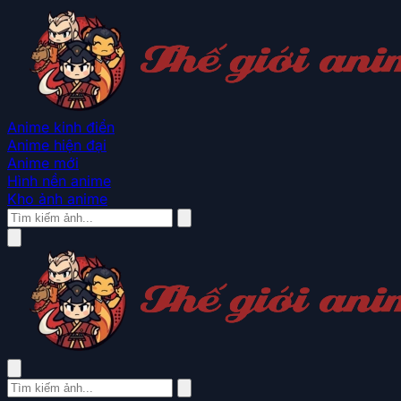
Anime kinh điển
Anime hiện đại
Anime mới
Hình nền anime
Kho ảnh anime