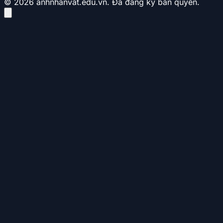
© 2026 anhnhanvat.edu.vn. Đã đăng ký bản quyền.