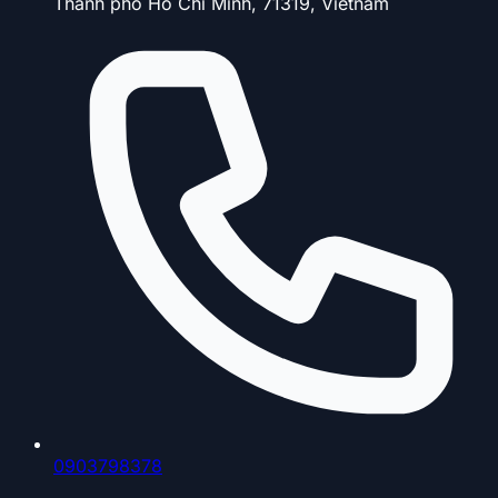
Thành phố Hồ Chí Minh, 71319, Vietnam
0903798378