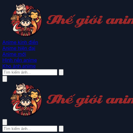
Anime kinh điển
Anime hiện đại
Anime mới
Hình nền anime
Kho ảnh anime