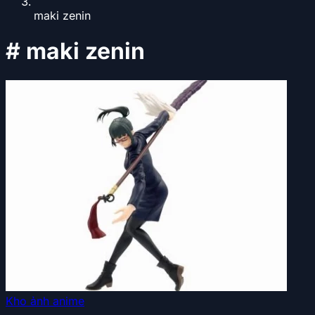
maki zenin
#
maki zenin
Kho ảnh anime