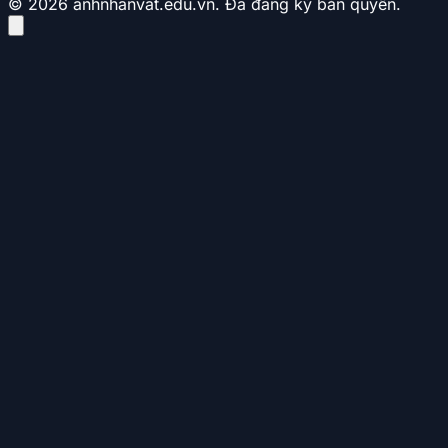
© 2026 anhnhanvat.edu.vn. Đã đăng ký bản quyền.