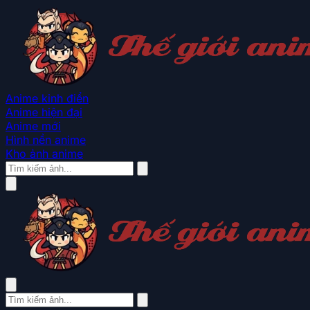
Anime kinh điển
Anime hiện đại
Anime mới
Hình nền anime
Kho ảnh anime