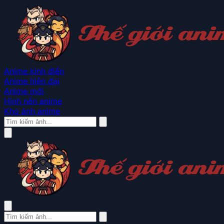
Anime kinh điển
Anime hiện đại
Anime mới
Hình nền anime
Kho ảnh anime