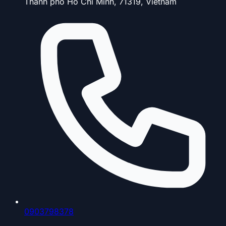
Thành phố Hồ Chí Minh, 71319, Vietnam
0903798378