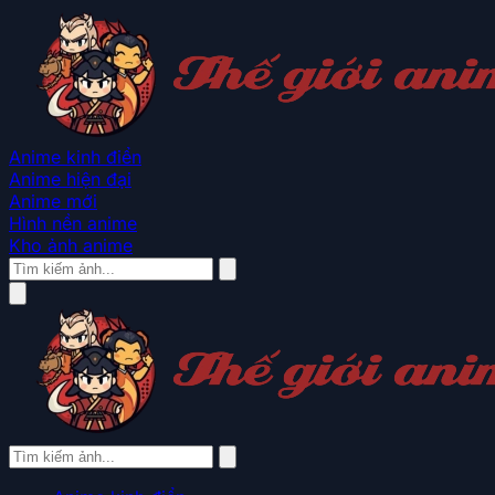
Anime kinh điển
Anime hiện đại
Anime mới
Hình nền anime
Kho ảnh anime