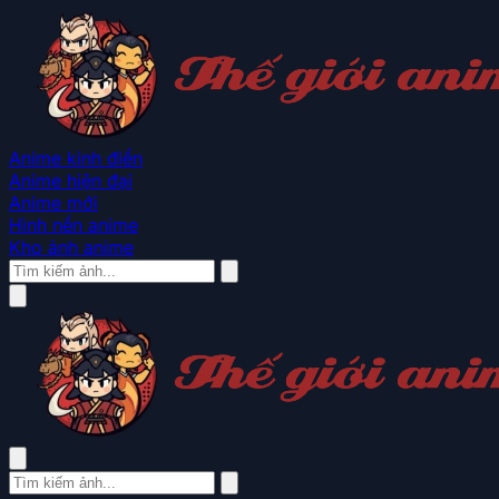
Anime kinh điển
Anime hiện đại
Anime mới
Hình nền anime
Kho ảnh anime