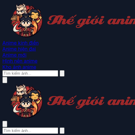
Anime kinh điển
Anime hiện đại
Anime mới
Hình nền anime
Kho ảnh anime