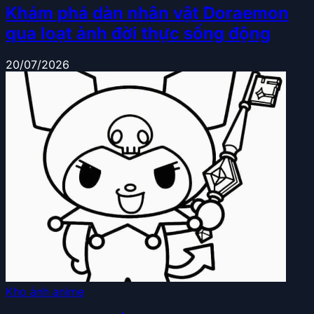
Khám phá dàn nhân vật Doraemon
qua loạt ảnh đời thực sống động
20/07/2026
Kho ảnh anime