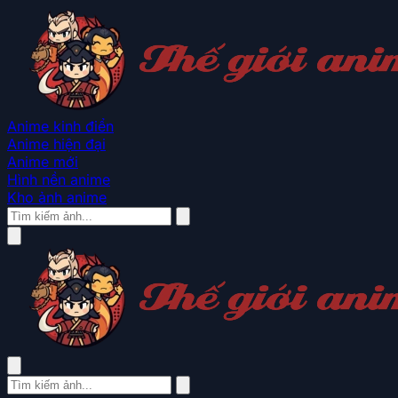
Anime kinh điển
Anime hiện đại
Anime mới
Hình nền anime
Kho ảnh anime