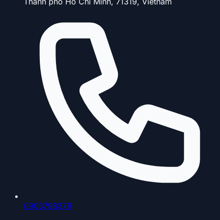
Thành phố Hồ Chí Minh, 71319, Vietnam
0903798378