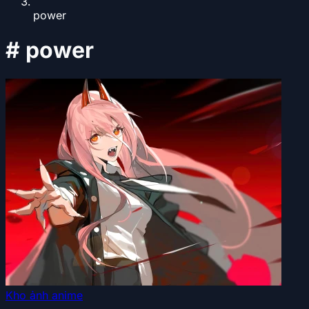
power
#
power
Kho ảnh anime