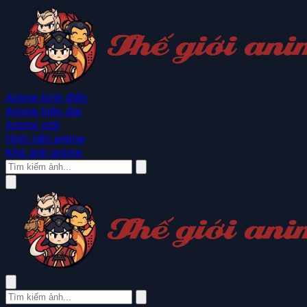
Anime kinh điển
Anime hiện đại
Anime mới
Hình nền anime
Kho ảnh anime