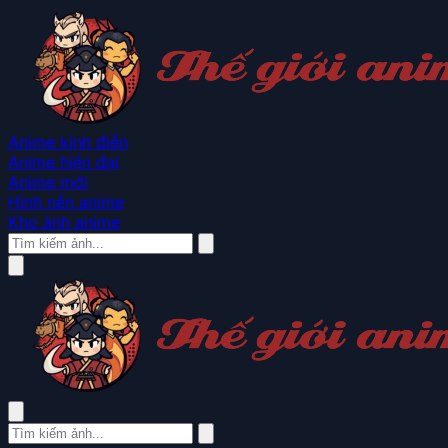
Anime kinh điển
Anime hiện đại
Anime mới
Hình nền anime
Kho ảnh anime