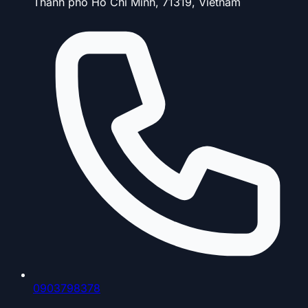
Thành phố Hồ Chí Minh, 71319, Vietnam
0903798378