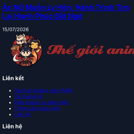
Ác Nữ Muốn Ly Hôn: Hành Trình Tìm
Lại Hạnh Phúc Bất Ngờ
15/07/2026
Liên kết
Câu hỏi thường gặp (FAQ)
Về chúng tôi
Điều khoản và điều kiện
Chính sách bảo mật
Liên hệ
Liên hệ