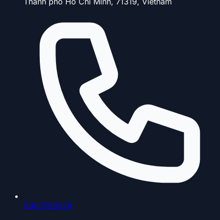
Thành phố Hồ Chí Minh, 71319, Vietnam
0903798378