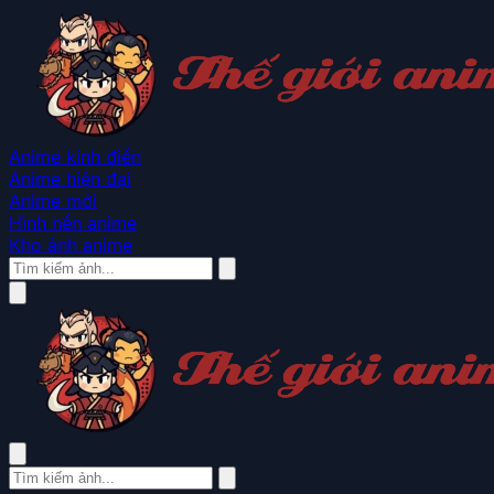
Anime kinh điển
Anime hiện đại
Anime mới
Hình nền anime
Kho ảnh anime