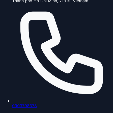
Thành phố Hồ Chí Minh, 71319, Vietnam
0903798378