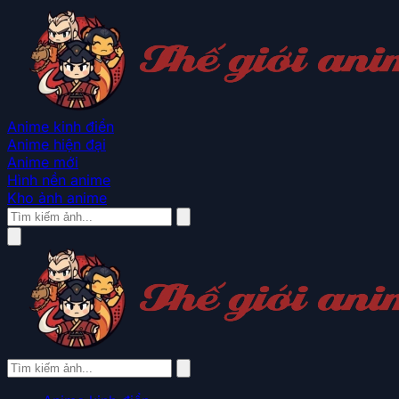
Anime kinh điển
Anime hiện đại
Anime mới
Hình nền anime
Kho ảnh anime