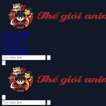
Anime kinh điển
Anime hiện đại
Anime mới
Hình nền anime
Kho ảnh anime