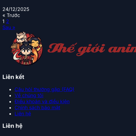
24/12/2025
« Trước
1
2
Sau »
Liên kết
Câu hỏi thường gặp (FAQ)
Về chúng tôi
Điều khoản và điều kiện
Chính sách bảo mật
Liên hệ
Liên hệ