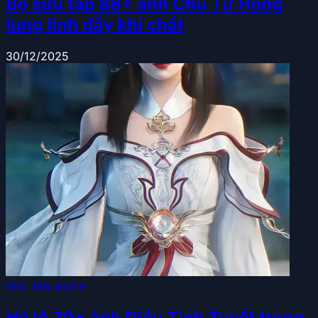
Bộ sưu tập 88+ ảnh Chu Tử Hồng
lung linh đầy khí chất
30/12/2025
Kho ảnh anime
Hé lộ 70+ ảnh Diêu Tích Tuyết trong