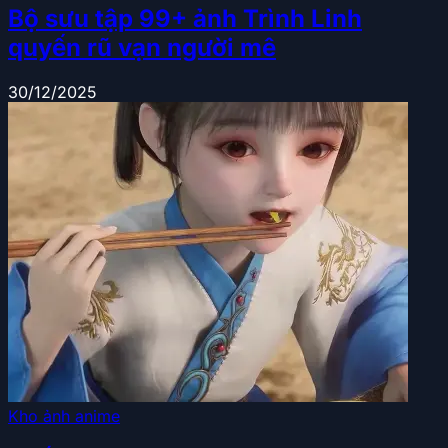
Bộ sưu tập 99+ ảnh Trình Linh
quyến rũ vạn người mê
30/12/2025
Kho ảnh anime