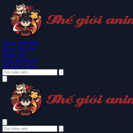
Anime kinh điển
Anime hiện đại
Anime mới
Hình nền anime
Kho ảnh anime