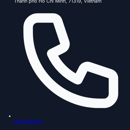
Thành phố Hồ Chí Minh, 71319, Vietnam
0903798378