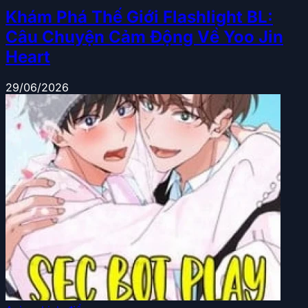
Khám Phá Thế Giới Flashlight BL:
Câu Chuyện Cảm Động Về Yoo Jin
Heart
29/06/2026