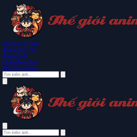
Anime kinh điển
Anime hiện đại
Anime mới
Hình nền anime
Kho ảnh anime