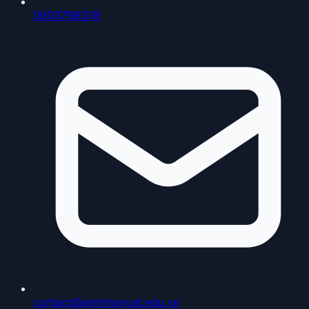
0903798378
contact@anhnhanvat.edu.vn