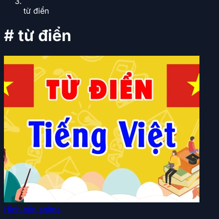
từ điển
#
từ điển
Hình nền anime