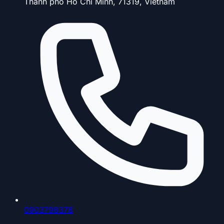
Thành phố Hồ Chí Minh, 71319, Vietnam
0903798378