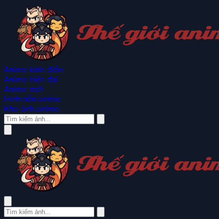
Anime kinh điển
Anime hiện đại
Anime mới
Hình nền anime
Kho ảnh anime