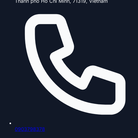
Thành phố Hồ Chí Minh, 71319, Vietnam
0903798378