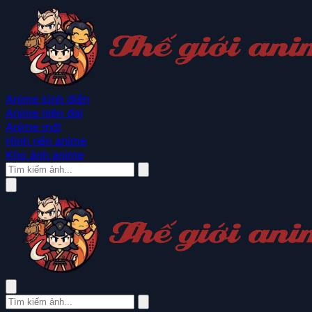
Anime kinh điển
Anime hiện đại
Anime mới
Hình nền anime
Kho ảnh anime