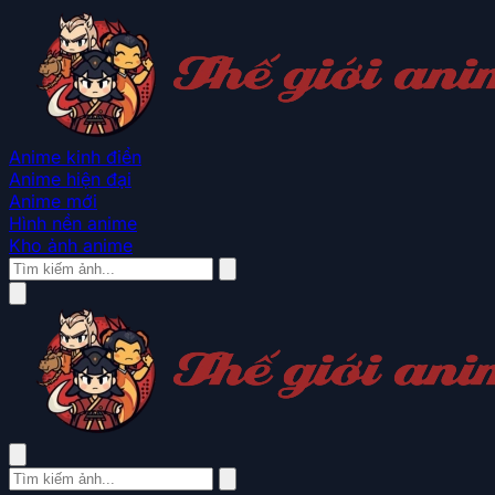
Anime kinh điển
Anime hiện đại
Anime mới
Hình nền anime
Kho ảnh anime