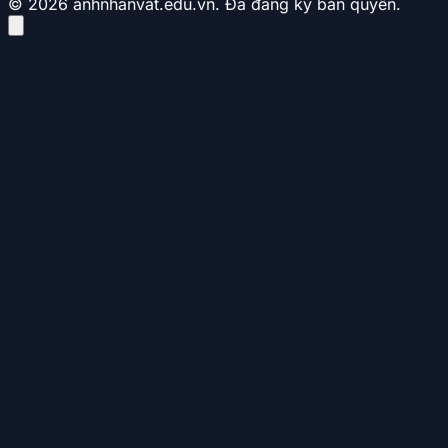
© 2026 anhnhanvat.edu.vn. Đã đăng ký bản quyền.