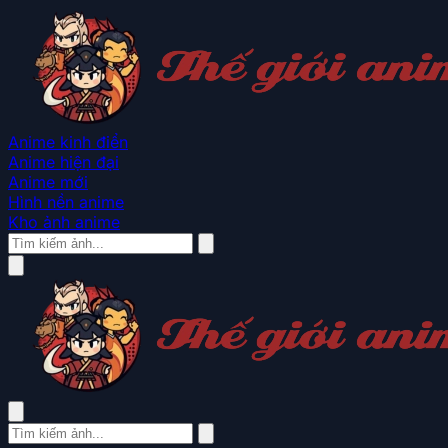
Anime kinh điển
Anime hiện đại
Anime mới
Hình nền anime
Kho ảnh anime