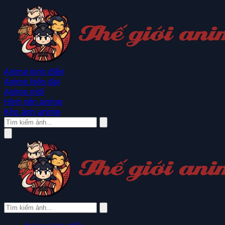
Anime kinh điển
Anime hiện đại
Anime mới
Hình nền anime
Kho ảnh anime