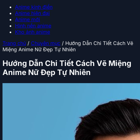
Anime kinh điển
Anime hiện đại
Anime mới
Hình nền anime
Kho ảnh anime
Trang chủ
/
Chuyên mục
/
Hướng Dẫn Chi Tiết Cách Vẽ
Miệng Anime Nữ Đẹp Tự Nhiên
Hướng Dẫn Chi Tiết Cách Vẽ Miệng
Anime Nữ Đẹp Tự Nhiên