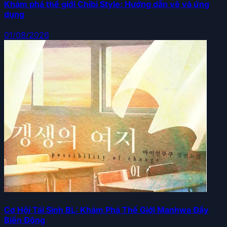
Khám phá thế giới Chibi Style: Hướng dẫn vẽ và ứng
dụng
01/08/2026
Cơ Hội Tái Sinh BL: Khám Phá Thế Giới Manhwa Đầy
Biến Động