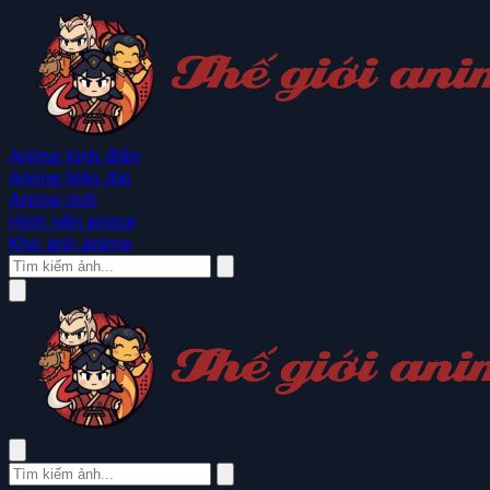
Anime kinh điển
Anime hiện đại
Anime mới
Hình nền anime
Kho ảnh anime