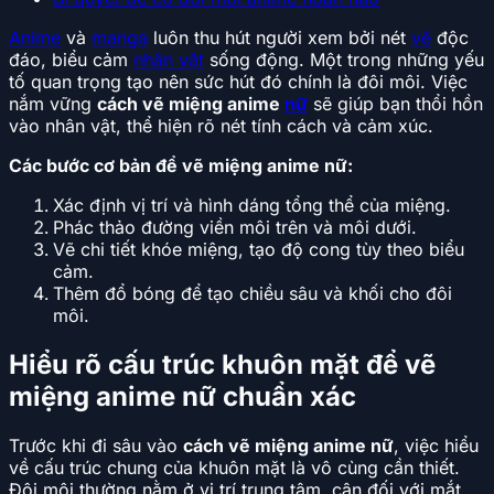
Anime
và
manga
luôn thu hút người xem bởi nét
vẽ
độc
đáo, biểu cảm
nhân vật
sống động. Một trong những yếu
tố quan trọng tạo nên sức hút đó chính là đôi môi. Việc
nắm vững
cách vẽ miệng anime
nữ
sẽ giúp bạn thổi hồn
vào nhân vật, thể hiện rõ nét tính cách và cảm xúc.
Các bước cơ bản để vẽ miệng anime nữ:
Xác định vị trí và hình dáng tổng thể của miệng.
Phác thảo đường viền môi trên và môi dưới.
Vẽ chi tiết khóe miệng, tạo độ cong tùy theo biểu
cảm.
Thêm đổ bóng để tạo chiều sâu và khối cho đôi
môi.
Hiểu rõ cấu trúc khuôn mặt để vẽ
miệng anime nữ chuẩn xác
Trước khi đi sâu vào
cách vẽ miệng anime nữ
, việc hiểu
về cấu trúc chung của khuôn mặt là vô cùng cần thiết.
Đôi môi thường nằm ở vị trí trung tâm, cân đối với mắt