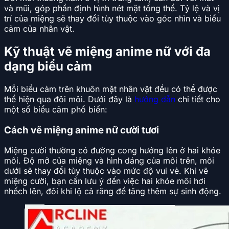
và mũi, góp phần định hình nét mặt tổng thể. Tỷ lệ và vị
trí của miệng sẽ thay đổi tùy thuộc vào góc nhìn và biểu
cảm của nhân vật.
Kỹ thuật vẽ miệng anime nữ với đa
dạng biểu cảm
Mỗi biểu cảm trên khuôn mặt nhân vật đều có thể được
thể hiện qua đôi môi. Dưới đây là
hướng dẫn
chi tiết cho
một số biểu cảm phổ biến:
Cách vẽ miệng anime nữ cười tươi
Miệng cười thường có đường cong hướng lên ở hai khóe
môi. Độ mở của miệng và hình dáng của môi trên, môi
dưới sẽ thay đổi tùy thuộc vào mức độ vui vẻ. Khi vẽ
miệng cười, bạn cần lưu ý đến việc hai khóe môi hơi
nhếch lên, đôi khi lộ cả răng để tăng thêm sự sinh động.