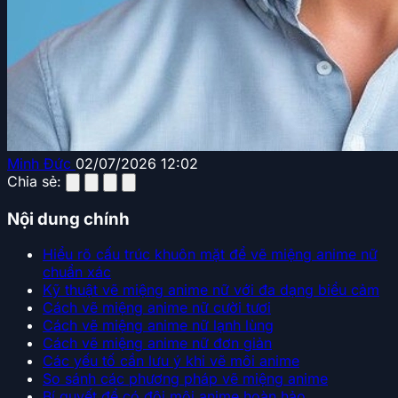
Minh Đức
02/07/2026 12:02
Chia sẻ:
Nội dung chính
Hiểu rõ cấu trúc khuôn mặt để vẽ miệng anime nữ
chuẩn xác
Kỹ thuật vẽ miệng anime nữ với đa dạng biểu cảm
Cách vẽ miệng anime nữ cười tươi
Cách vẽ miệng anime nữ lạnh lùng
Cách vẽ miệng anime nữ đơn giản
Các yếu tố cần lưu ý khi vẽ môi anime
So sánh các phương pháp vẽ miệng anime
Bí quyết để có đôi môi anime hoàn hảo