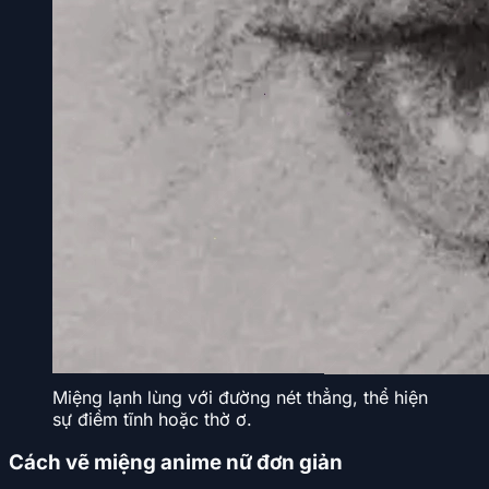
Miệng lạnh lùng với đường nét thẳng, thể hiện
sự điềm tĩnh hoặc thờ ơ.
Cách vẽ miệng anime nữ đơn giản