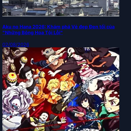
Aku no Hana 2026: Khám phá Vẻ đẹp Đen tối của
"Những Bông Hoa Tội Lỗi"
02/08/2026