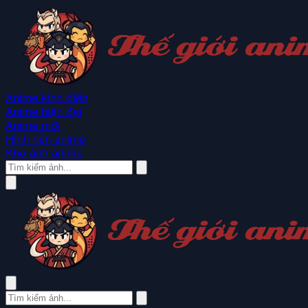
Anime kinh điển
Anime hiện đại
Anime mới
Hình nền anime
Kho ảnh anime