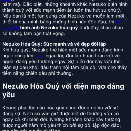
hâm mộ. Đặc biệt, những khoảnh khắc Nezuko biến hình
thành quỷ với sức mạnh tiềm ẩn luôn thu hút sự chú ý.
Nếu bạn là một fan cứng của Nezuko và muốn làm mới
thiết bị của mình bằng những hình nền độc đáo, thì
bộ
sưu tập
hình ảnh Nezuko hóa quỷ
dưới đây chắc chắn
sẽ không làm bạn thất vọng.
Nezuko Hóa Quỷ: Sức mạnh và vẻ đẹp đối lập
Khi hóa quỷ, Nezuko thể hiện một sức mạnh đáng kinh
ngạc cùng khí
chất
ngầu lòi, đối lập hoàn toàn với vẻ
ngoài đáng yêu thường ngày. Sự biến đổi này vừa thể
hiện sự đau khổ, đấu tranh nội tâm của cô, vừa cho thấy
tiềm năng chiến đấu phi thường.
Nezuko Hóa Quỷ với diện mạo đáng
yêu
Không phải lúc nào hóa quỷ cũng đồng nghĩa với sự
đáng sợ. Nezuko vẫn giữ được nét dễ thương vốn có
ngay cả khi biến đổi. Những khoảnh khắc này thường
được người hâm mộ yêu thích bởi sự đối lập độc đáo,