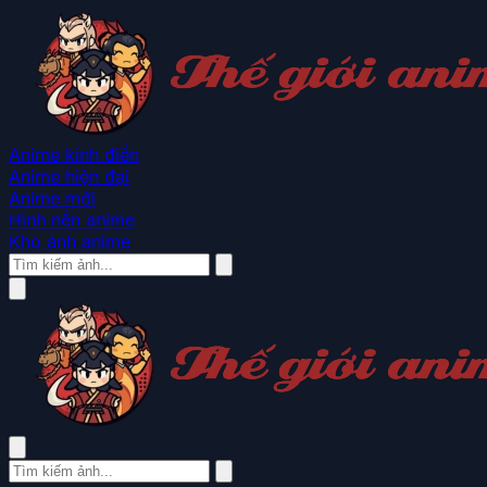
Anime kinh điển
Anime hiện đại
Anime mới
Hình nền anime
Kho ảnh anime