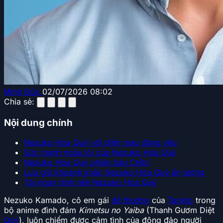
Minh Đức
02/07/2026 08:02
Chia sẻ:
Nội dung chính
Nezuko Hóa Quỷ với diện mạo đáng yêu
Sức mạnh ngầu lòi của Nezuko Hóa Quỷ
Nezuko Hóa Quỷ phiên bản Chibi
Lưu giữ khoảnh khắc Nezuko Hóa Quỷ ấn tượng
Tải ngay hình nền Nezuko Hóa Quỷ
Nezuko Kamado, cô em gái
dễ thương
của
Tanjiro
trong
bộ anime đình đám
Kimetsu no Yaiba
(Thanh Gươm Diệt
Quỷ
), luôn chiếm được cảm tình của đông đảo người