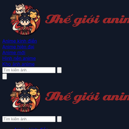
Anime kinh điển
Anime hiện đại
Anime mới
Hình nền anime
Kho ảnh anime