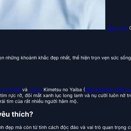
Minh Đức
n những khoảnh khắc đẹp nhất, thể hiện trọn vẹn sức sống 
uyện tranh
và
anime
Kimetsu no Yaiba (
Thanh Gươm Diệt Q
 tím rực rỡ, đôi mắt xanh lục long lanh và nụ cười luôn nở
rái tim của rất nhiều người hâm mộ.
yêu thích?
inh đẹp mà còn từ tính cách độc đáo và vai trò quan trọng c