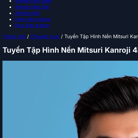
Anime kinh điển
Anime hiện đại
Anime mới
Hình nền anime
Kho ảnh anime
Trang chủ
/
Chuyên mục
/
Tuyển Tập Hình Nền Mitsuri Ka
Tuyển Tập Hình Nền Mitsuri Kanroji 