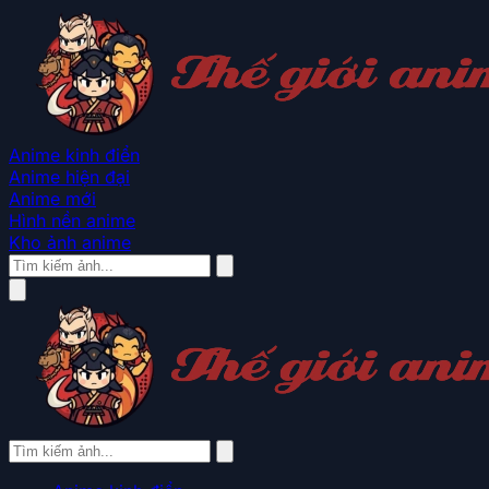
Anime kinh điển
Anime hiện đại
Anime mới
Hình nền anime
Kho ảnh anime