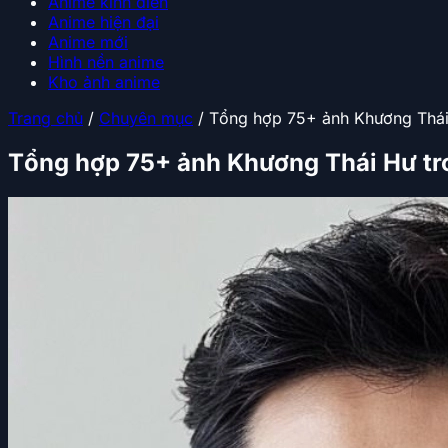
Anime kinh điển
Anime hiện đại
Anime mới
Hình nền anime
Kho ảnh anime
Trang chủ
/
Chuyên mục
/
Tổng hợp 75+ ảnh Khương Thái 
Tổng hợp 75+ ảnh Khương Thái Hư tr