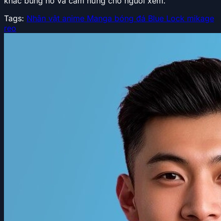
khắc bùng nổ và cảm hứng cho người xem.
Tags:
Nhân vật anime
Manga
bóng đá
Blue Lock
mikage
reo