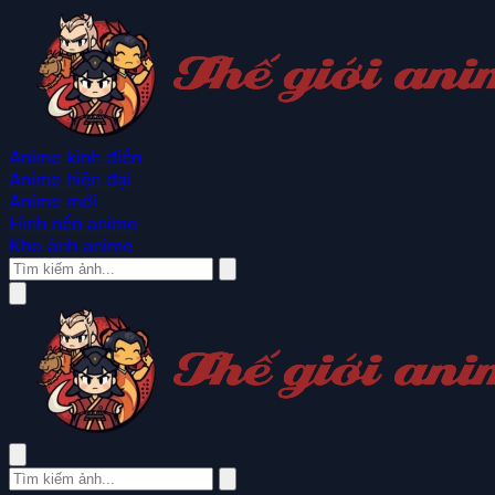
Anime kinh điển
Anime hiện đại
Anime mới
Hình nền anime
Kho ảnh anime