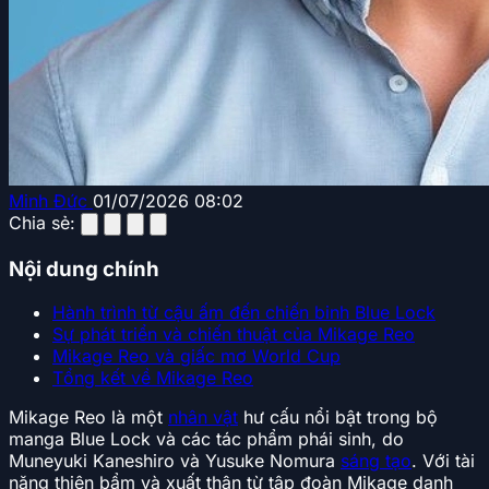
Minh Đức
01/07/2026 08:02
Chia sẻ:
Nội dung chính
Hành trình từ cậu ấm đến chiến binh Blue Lock
Sự phát triển và chiến thuật của Mikage Reo
Mikage Reo và giấc mơ World Cup
Tổng kết về Mikage Reo
Mikage Reo là một
nhân vật
hư cấu nổi bật trong bộ
manga Blue Lock và các tác phẩm phái sinh, do
Muneyuki Kaneshiro và Yusuke Nomura
sáng tạo
. Với tài
năng thiên bẩm và xuất thân từ tập đoàn Mikage danh