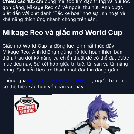
Chiều cao 185 cm
cùng mái tóc tím đặc trưng và búi tóc
gọn gàng, Mikage Reo có vẻ ngoài thu hút. Anh được
biết đến với biệt danh 'Tắc kè hoa' nhờ sự linh hoạt và
khả năng thích ứng nhanh chóng trên sân.
Mikage Reo và giấc mơ World Cup
Giấc mơ World Cup là động lực lớn nhất thúc đẩy
Mikage Reo. Anh không ngừng nỗ lực hoàn thiện bản
thân, trau dồi kỹ năng và chiến thuật để có thể đạt được
mục tiêu này. Sự kết hợp giữa trí tuệ, tài sản và tài năng
bóng đá khiến Reo trở thành một đối thủ đáng gờm.
Thông qua
hồ sơ chi tiết về Reo Mikage
, người hâm mộ
có thể hiểu sâu hơn về nhân vật này.