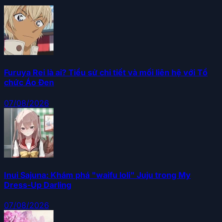
Furuya Rei là ai? Tiểu sử chi tiết và mối liên hệ với Tổ
chức Áo Đen
07/08/2026
Inui Sajuna: Khám phá "waifu loli" Juju trong My
Dress-Up Darling
07/08/2026