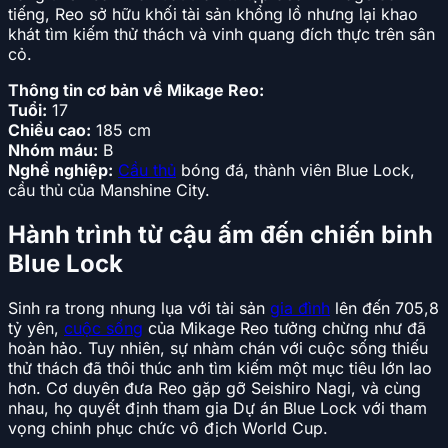
tiếng, Reo sở hữu khối tài sản khổng lồ nhưng lại khao
khát tìm kiếm thử thách và vinh quang đích thực trên sân
cỏ.
Thông tin cơ bản về Mikage Reo:
Tuổi:
17
Chiều cao:
185 cm
Nhóm máu:
B
Nghề nghiệp:
Cầu thủ
bóng đá, thành viên Blue Lock,
cầu thủ của Manshine City.
Hành trình từ cậu ấm đến chiến binh
Blue Lock
Sinh ra trong nhung lụa với tài sản
gia đình
lên đến 705,8
tỷ yên,
cuộc sống
của Mikage Reo tưởng chừng như đã
hoàn hảo. Tuy nhiên, sự nhàm chán với cuộc sống thiếu
thử thách đã thôi thúc anh tìm kiếm một mục tiêu lớn lao
hơn. Cơ duyên đưa Reo gặp gỡ Seishiro Nagi, và cùng
nhau, họ quyết định tham gia Dự án Blue Lock với tham
vọng chinh phục chức vô địch World Cup.