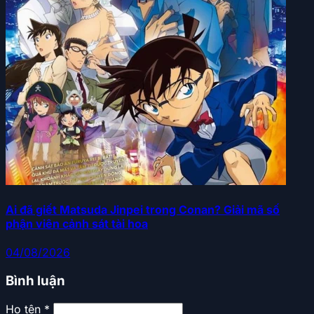
Ai đã giết Matsuda Jinpei trong Conan? Giải mã số
phận viên cảnh sát tài hoa
04/08/2026
Bình luận
Họ tên *