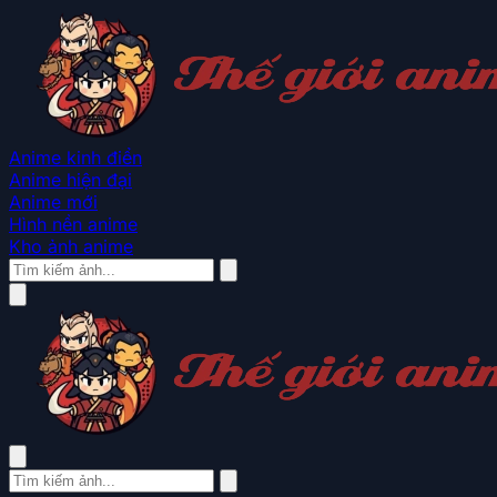
Anime kinh điển
Anime hiện đại
Anime mới
Hình nền anime
Kho ảnh anime