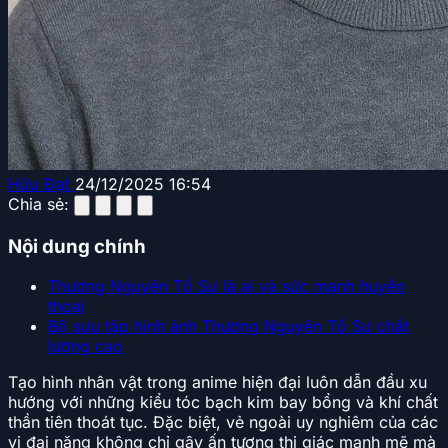
Hữu Đạt
24/12/2025 16:54
Chia sẻ:
Nội dung chính
Thương Nguyên Tổ Sư là ai và sức mạnh huyền
thoại
Bộ sưu tập hình ảnh Thương Nguyên Tổ Sư chất
lượng cao
Tạo hình nhân vật trong anime hiện đại luôn dẫn đầu xu
hướng với những kiểu tóc bạch kim bay bổng và khí chất
thần tiên thoát tục. Đặc biệt, vẻ ngoài uy nghiêm của các
vị đại năng không chỉ gây ấn tượng thị giác mạnh mẽ mà